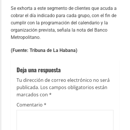
Se exhorta a este segmento de clientes que acuda a
X apli
cobrar el día indicado para cada grupo, con el fin de
cumplir con la programación del calendario y la
filt
organización prevista, señala la nota del Banco
algorítmi
Metropolitano.
a cuent
nacional
(Fuente: Tribuna de La Habana)
cuban
Deja una respuesta
com
mecanism
Tu dirección de correo electrónico no será
de censu
publicada.
Los campos obligatorios están
marcados con
*
Pab
Fari
15/05/20
Comentario
*
Le
más