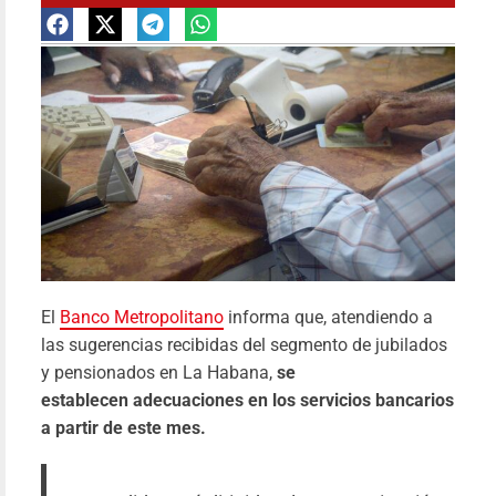
Realiz
Ejercic
El
Banco Metropolitano
informa que, atendiendo a
Meteo
las sugerencias recibidas del segmento de jubilados
2026 
y pensionados en La Habana,
se
todo 
establecen adecuaciones en los servicios bancarios
pa
a partir de este mes.
Pab
Fari
15/05/20