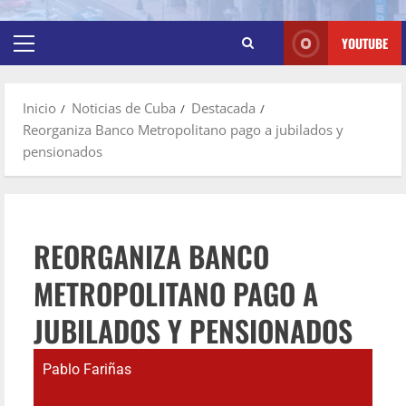
YOUTUBE
Inicio
Noticias de Cuba
Destacada
Reorganiza Banco Metropolitano pago a jubilados y
pensionados
REORGANIZA BANCO
METROPOLITANO PAGO A
JUBILADOS Y PENSIONADOS
Pablo Fariñas
may