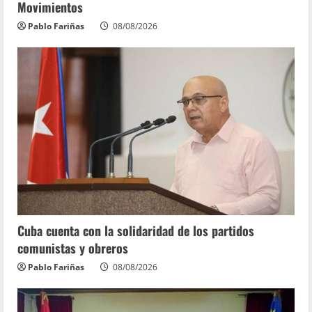
Movimientos
popular marcan inicio de IV Asamblea
Continental de ALBA Movimientos
Pablo Fariñas
08/08/2026
07/08/2026
5
Cuba cuenta con la solidaridad de los partidos
comunistas y obreros
Pablo Fariñas
08/08/2026