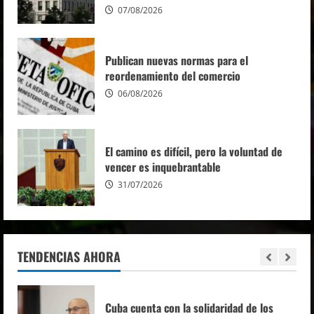
07/08/2026
Crisis del orden mundial y resistencia
popular marcan inicio de IV Asamblea
Continental de ALBA Movimientos
Publican nuevas normas para el
reordenamiento del comercio
07/08/2026
5
06/08/2026
Recibe Díaz-Canel en el Palacio de la
Revolución a delegados de la IV Asamblea
Continental ALBA Movimientos
El camino es difícil, pero la voluntad de
vencer es inquebrantable
08/08/2026
1
31/07/2026
Cuba cuenta con la solidaridad de los
partidos comunistas y obreros
08/08/2026
TENDENCIAS AHORA
2
Inicia primer ministro de Namibia visita a