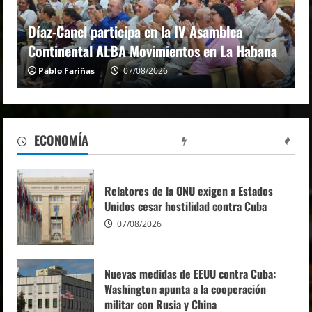
Crisis del orden mundial y resistenc
amblea
marcan inicio de IV Asamblea Contin
n La Habana
ALBA Movimientos
Pablo Fariñas
07/08/2026
Cuba cuenta con la solidaridad de los
partidos comunistas y obreros
08/08/2026
2
ECONOMÍA
Inicia primer ministro de Namibia visita a
Cuba
Relatores de la ONU exigen a Estados
08/08/2026
Unidos cesar hostilidad contra Cuba
3
07/08/2026
Díaz-Canel participa en la IV Asamblea
Continental ALBA Movimientos en La
Nuevas medidas de EEUU contra Cuba:
Habana
Washington apunta a la cooperación
07/08/2026
4
militar con Rusia y China