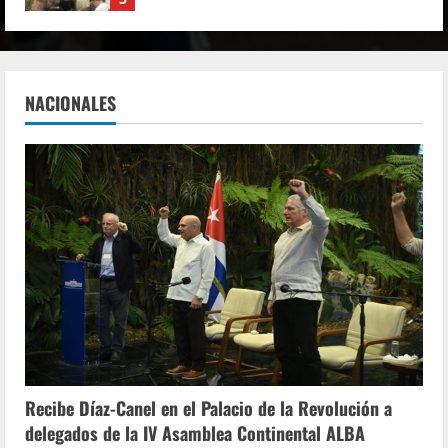
Cuba cuenta con la solidaridad de los
partidos comunistas y obreros
NACIONALES
08/08/2026
2
Inicia primer ministro de Namibia visita a
Cuba
08/08/2026
3
Díaz-Canel participa en la IV Asamblea
Continental ALBA Movimientos en La
Habana
07/08/2026
4
Recibe Díaz-Canel en el Palacio de la Revolución a
delegados de la IV Asamblea Continental ALBA
Crisis del orden mundial y resistencia