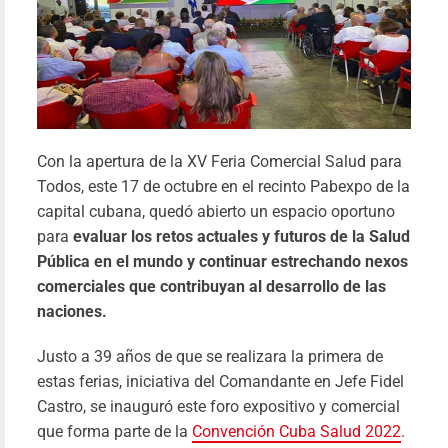
Con la apertura de la XV Feria Comercial Salud para
Todos, este 17 de octubre en el recinto Pabexpo de la
capital cubana, quedó abierto un espacio oportuno
para
evaluar los retos actuales y futuros de la Salud
Pública en el mundo y continuar estrechando nexos
«Hon
comerciales que contribuyan al desarrollo de las
y glor
naciones.
nuestr
Justo a 39 años de que se realizara la primera de
héroe
estas ferias, iniciativa del Comandante en Jefe Fidel
Yil
Castro, se inauguró este foro expositivo y comercial
14/01/20
que forma parte de la
Convención Cuba Salud 2022
.
Le