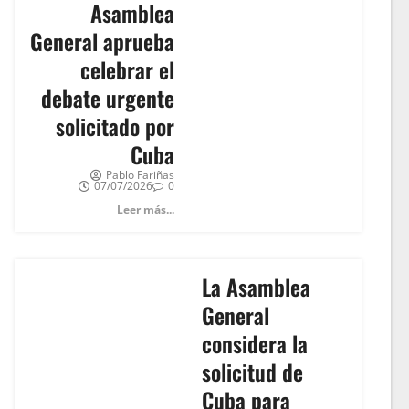
Asamblea
General aprueba
celebrar el
debate urgente
solicitado por
Cuba
Pablo Fariñas
07/07/2026
0
Leer más...
La Asamblea
General
considera la
solicitud de
Cuba para