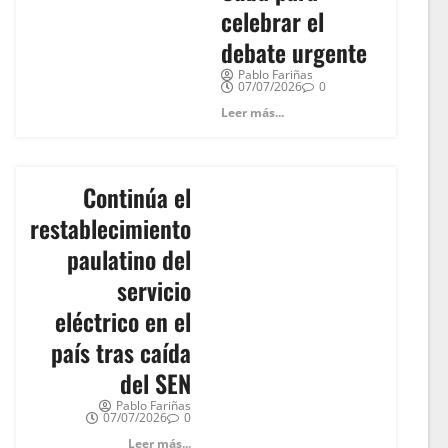
celebrar el
debate urgente
Pablo Fariñas
07/07/2026
0
Leer más...
Continúa el
restablecimiento
paulatino del
servicio
eléctrico en el
país tras caída
del SEN
Pablo Fariñas
07/07/2026
0
Leer más...