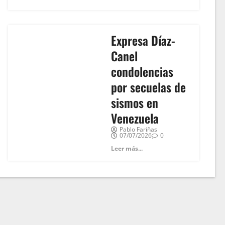
Expresa Díaz-
Canel
condolencias
por secuelas de
sismos en
Venezuela
Pablo Fariñas
07/07/2026
0
Leer más...