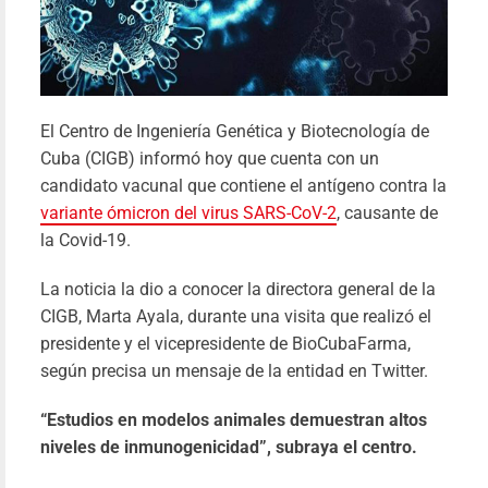
vietnamit
Pab
Fari
30/09/20
Le
más
El Centro de Ingeniería Genética y Biotecnología de
Cuba (CIGB) informó hoy que cuenta con un
candidato vacunal que contiene el antígeno contra la
variante ómicron del virus SARS-CoV-2
, causante de
la Covid-19.
La noticia la dio a conocer la directora general de la
CIGB, Marta Ayala, durante una visita que realizó el
presidente y el vicepresidente de BioCubaFarma,
según precisa un mensaje de la entidad en Twitter.
“Estudios en modelos animales demuestran altos
niveles de inmunogenicidad”, subraya el centro.