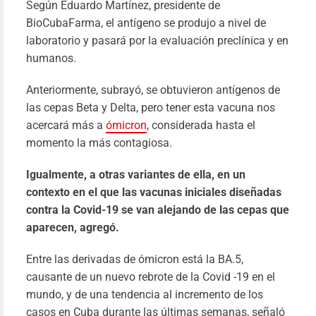
Según Eduardo Martínez, presidente de
Díaz-Cane
BioCubaFarma, el antígeno se produjo a nivel de
“Cuba
laboratorio y pasará por la evaluación preclínica y en
China hem
humanos.
sentido ca
logro en 
Anteriormente, subrayó, se obtuvieron antígenos de
construcci
las cepas Beta y Delta, pero tener esta vacuna nos
socialis
acercará más a
ómicron
, considerada hasta el
co
momento la más contagiosa.
estímu
recíproc
Igualmente, a otras variantes de ella, en un
Pab
contexto en el que las vacunas iniciales diseñadas
Fari
30/09/20
contra la Covid-19 se van alejando de las cepas que
aparecen, agregó.
Le
más
Entre las derivadas de ómicron está la BA.5,
causante de un nuevo rebrote de la Covid -19 en el
mundo, y de una tendencia al incremento de los
casos en Cuba durante las últimas semanas, señaló