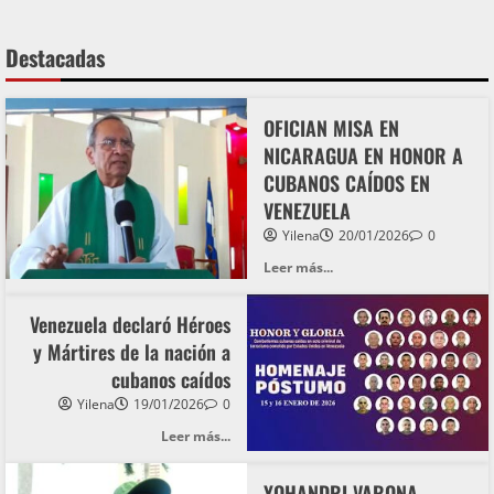
Destacadas
OFICIAN MISA EN
NICARAGUA EN HONOR A
CUBANOS CAÍDOS EN
VENEZUELA
Yilena
20/01/2026
0
Leer más...
Venezuela declaró Héroes
y Mártires de la nación a
cubanos caídos
Yilena
19/01/2026
0
Leer más...
YOHANDRI VARONA