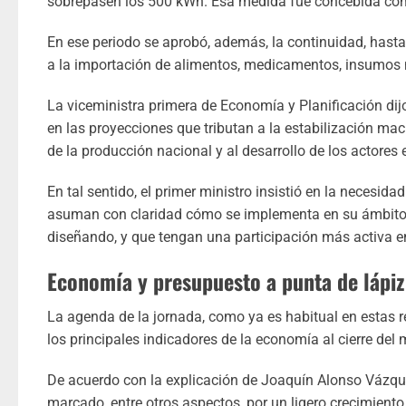
sobrepasen los 500 kWh. Esa medida fue concebida co
En ese periodo se aprobó, además, la continuidad, hasta 
a la importación de alimentos, medicamentos, insumos 
La viceministra primera de Economía y Planificación dijo
en las proyecciones que tributan a la estabilización ma
de la producción nacional y al desarrollo de los actore
En tal sentido, el primer ministro insistió en la necesi
asuman con claridad cómo se implementa en su ámbito 
diseñando, y que tengan una participación más activa en
Economía y presupuesto a punta de lápiz
La agenda de la jornada, como ya es habitual en estas r
los principales indicadores de la economía al cierre del 
De acuerdo con la explicación de Joaquín Alonso Vázque
marcado, entre otros aspectos, por un ligero crecimiento