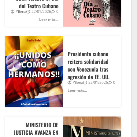
del Teatro Cubano
Yilena
22/01/2026
0
Leer más...
Presidente cubano
reitera solidaridad
con Venezuela tras
agresión de EE. UU.
Yilena
22/01/2026
0
Leer más...
MINISTERIO DE
JUSTICIA AVANZA EN