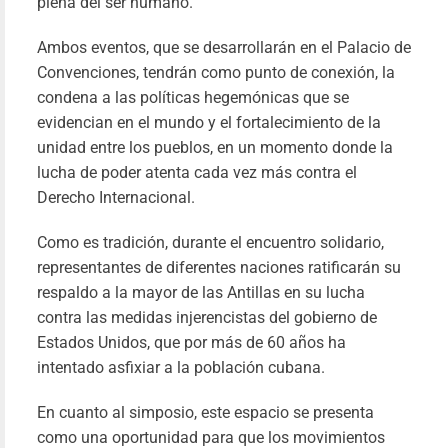
posici
plena del ser humano.
de Cu
Ambos eventos, que se desarrollarán en el Palacio de
por la p
Convenciones, tendrán como punto de conexión, la
Pab
condena a las políticas hegemónicas que se
Fari
01/05/20
evidencian en el mundo y el fortalecimiento de la
unidad entre los pueblos, en un momento donde la
Le
más
lucha de poder atenta cada vez más contra el
Derecho Internacional.
Como es tradición, durante el encuentro solidario,
representantes de diferentes naciones ratificarán su
respaldo a la mayor de las Antillas en su lucha
contra las medidas injerencistas del gobierno de
Estados Unidos, que por más de 60 años ha
intentado asfixiar a la población cubana.
En cuanto al simposio, este espacio se presenta
como una oportunidad para que los movimientos