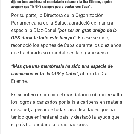
dijo en tono amistoso el mandatario cubano a la Dra Etienne, a quien
16/01/20
aseguró que “la OPS siempre podrá contar con Cuba”.
Le
Por su parte, la Directora de la Organización
más
Panamericana de la Salud, agradeció de manera
especial a Díaz-Canel
“por ser un gran amigo de la
OPS durante todo este tiempo”
. En ese sentido,
reconoció los aportes de Cuba durante los diez años
que ha durado su mandato en la organización.
“Más que una membresía ha sido una especie de
asociación entre la OPS y Cuba”
, afirmó la Dra
Etienne.
En su intercambio con el mandatario cubano, resaltó
los logros alcanzados por la isla caribeña en materia
de salud, a pesar de todas las dificultades que ha
tenido que enfrentar el país, y destacó la ayuda que
el país ha brindado a otras naciones.