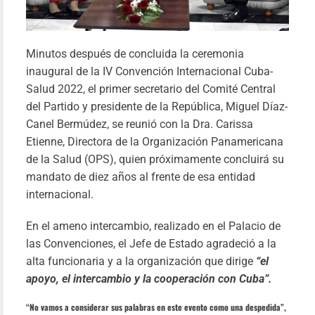
Minutos después de concluida la ceremonia
inaugural de la IV Convención Internacional Cuba-
Salud 2022, el primer secretario del Comité Central
del Partido y presidente de la República, Miguel Díaz-
Canel Bermúdez, se reunió con la Dra. Carissa
Etienne, Directora de la Organización Panamericana
de la Salud (OPS), quien próximamente concluirá su
mandato de diez años al frente de esa entidad
internacional.
En el ameno intercambio, realizado en el Palacio de
ÚLTI
las Convenciones, el Jefe de Estado agradeció a la
ADIÓS 
alta funcionaria y a la organización que dirige
“el
COMBATIEN
apoyo, el intercambio y la cooperación con Cuba”.
YOEL PÉR
TABAR
“No vamos a considerar sus palabras en este evento como una despedida”,
Yil