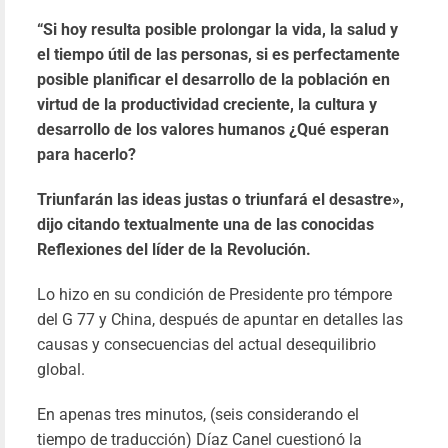
“Si hoy resulta posible prolongar la vida, la salud y
EE
el tiempo útil de las personas, si es perfectamente
designó
posible planificar el desarrollo de la población en
Laura Do
virtud de la productividad creciente, la cultura y
como 
desarrollo de los valores humanos ¿Qué esperan
nueva je
para hacerlo?
de 
Triunfarán las ideas justas o triunfará el desastre»,
misi
dijo citando textualmente una de las conocidas
diplomáti
Reflexiones del líder de la Revolución.
Venezue
Lo hizo en su condición de Presidente pro témpore
Yil
23/01/20
del G 77 y China, después de apuntar en detalles las
causas y consecuencias del actual desequilibrio
Le
más
global.
En apenas tres minutos, (seis considerando el
tiempo de traducción) Díaz Canel cuestionó la