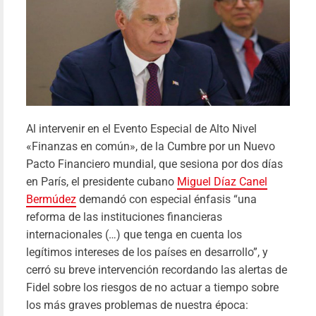
Yil
23/01/20
Le
más
Al intervenir en el Evento Especial de Alto Nivel
«Finanzas en común», de la Cumbre por un Nuevo
Pacto Financiero mundial, que sesiona por dos días
en París, el presidente cubano
Miguel Díaz Canel
Bermúdez
demandó con especial énfasis “una
reforma de las instituciones financieras
internacionales (…) que tenga en cuenta los
legítimos intereses de los países en desarrollo”, y
cerró su breve intervención recordando las alertas de
Fidel sobre los riesgos de no actuar a tiempo sobre
los más graves problemas de nuestra época: