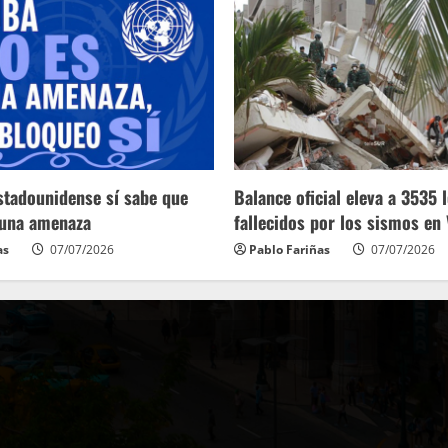
stadounidense sí sabe que
Balance oficial eleva a 3535 
 una amenaza
fallecidos por los sismos en
as
07/07/2026
Pablo Fariñas
07/07/2026