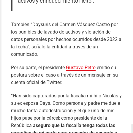
activos y enriquecimiento ilícito”.
MAYABEQ
Yil
16/01/20
Le
También “Daysuris del Carmen Vásquez Castro por
más
los punibles de lavado de activos y violación de
datos personales por hechos ocurridos desde 2022 a
la fecha”, señaló la entidad a través de un
comunicado.
Por su parte, el presidente
Gustavo Petro
emitió su
postura sobre el caso a través de un mensaje en su
cuenta oficial de Twitter:
“Han sido capturados por la fiscalía mi hijo Nicolás y
su ex esposa Days. Como persona y padre me duele
mucho tanta autodestrucción y el que uno de mis
hijos pase por la cárcel; como presidente de la
República
aseguro que la fiscalía tenga todas las
garantías de mi parte para proceder de acuerdo a