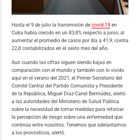
vietnamit
Pab
Fari
30/09/20
Hasta el 9 de julio la transmisión de
covid-19
en
Le
más
Cuba había crecido en un 83,8% respecto a junio, al
aumentar el promedio de casos por día a 41,9; contra
22,8 contabilizados en el sexto mes del año.
Aun cuando las cifras siguen siendo bajas en
comparación con el mundo y también con lo vivido
aquí en el verano del 2021, el Primer Secretario del
Comité Central del Partido Comunista y Presidente
de la República, Miguel Díaz-Canel Bermúdez, alertó
a las autoridades del Ministerio de Salud Pública
sobre la necesidad de tomar medidas para reforzar
la percepción de riesgo sobre una enfermedad que
continúa entre nosotros. Tenemos que adelantarnos
a los pronósticos, alertó.