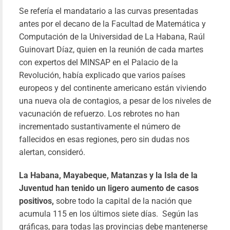
Díaz-Cane
Se refería el mandatario a las curvas presentadas
“Cuba
antes por el decano de la Facultad de Matemática y
China hem
Computación de la Universidad de La Habana, Raúl
sentido ca
Guinovart Díaz, quien en la reunión de cada martes
logro en 
con expertos del MINSAP en el Palacio de la
construcci
Revolución, había explicado que varios países
socialis
europeos y del continente americano están viviendo
co
una nueva ola de contagios, a pesar de los niveles de
estímu
vacunación de refuerzo. Los rebrotes no han
recíproc
incrementado sustantivamente el número de
Pab
fallecidos en esas regiones, pero sin dudas nos
Fari
30/09/20
alertan, consideró.
Le
La Habana, Mayabeque, Matanzas y la Isla de la
más
Juventud han tenido un ligero aumento de casos
positivos,
sobre todo la capital de la nación que
acumula 115 en los últimos siete días. Según las
gráficas, para todas las provincias debe mantenerse