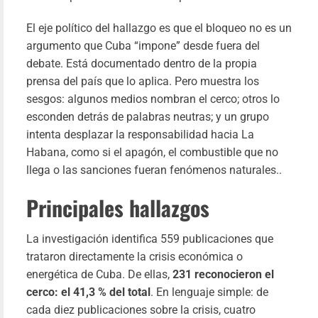
El eje político del hallazgo es que el bloqueo no es un
Informan sob
argumento que Cuba “impone” desde fuera del
debate. Está documentado dentro de la propia
implementaci
prensa del país que lo aplica. Pero muestra los
sesgos: algunos medios nombran el cerco; otros lo
de l
esconden detrás de palabras neutras; y un grupo
transformacion
intenta desplazar la responsabilidad hacia La
social
Habana, como si el apagón, el combustible que no
Pab
llega o las sanciones fueran fenómenos naturales..
Fari
04/07/20
Principales hallazgos
Le
más
La investigación identifica 559 publicaciones que
trataron directamente la crisis económica o
energética de Cuba. De ellas,
231 reconocieron el
cerco: el 41,3 % del total
. En lenguaje simple: de
cada diez publicaciones sobre la crisis, cuatro