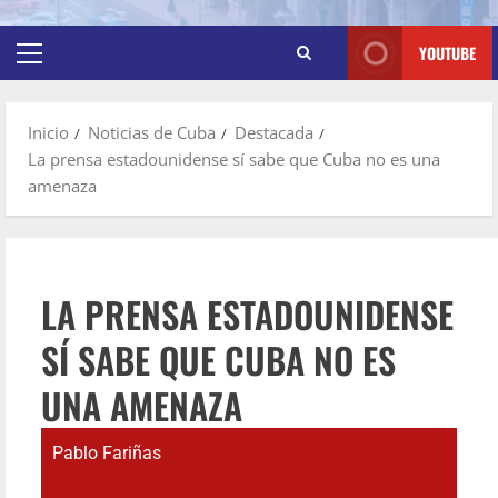
YOUTUBE
Inicio
Noticias de Cuba
Destacada
La prensa estadounidense sí sabe que Cuba no es una
amenaza
LA PRENSA ESTADOUNIDENSE
SÍ SABE QUE CUBA NO ES
UNA AMENAZA
Pablo Fariñas
juli