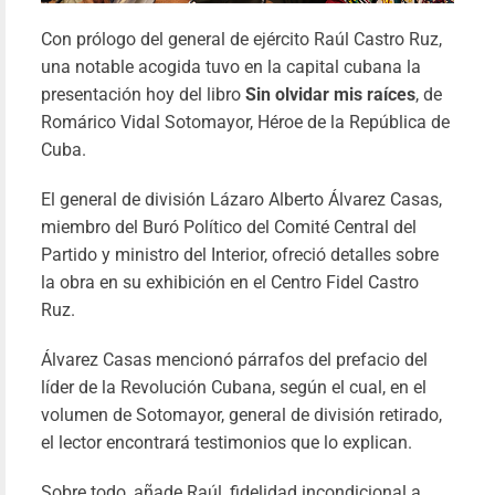
Con prólogo del general de ejército Raúl Castro Ruz,
una notable acogida tuvo en la capital cubana la
presentación hoy del libro
Sin olvidar mis raíces
, de
Romárico Vidal Sotomayor, Héroe de la República de
Cuba.
El general de división Lázaro Alberto Álvarez Casas,
miembro del Buró Político del Comité Central del
Partido y ministro del Interior, ofreció detalles sobre
la obra en su exhibición en el Centro Fidel Castro
Ruz.
Álvarez Casas mencionó párrafos del prefacio del
líder de la Revolución Cubana, según el cual, en el
Conclu
volumen de Sotomayor, general de división retirado,
la ga
el lector encontrará testimonios que lo explican.
¡Cu
Viv
Sobre todo, añade Raúl, fidelidad incondicional a
Yil