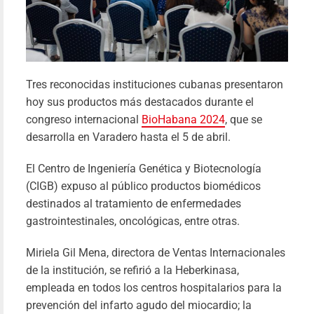
Tres reconocidas instituciones cubanas presentaron
hoy sus productos más destacados durante el
congreso internacional
BioHabana 2024
, que se
desarrolla en Varadero hasta el 5 de abril.
El Centro de Ingeniería Genética y Biotecnología
(CIGB) expuso al público productos biomédicos
«Hon
destinados al tratamiento de enfermedades
y glor
gastrointestinales, oncológicas, entre otras.
nuestr
Miriela Gil Mena, directora de Ventas Internacionales
héroe
de la institución, se refirió a la Heberkinasa,
Yil
14/01/20
empleada en todos los centros hospitalarios para la
prevención del infarto agudo del miocardio; la
Le