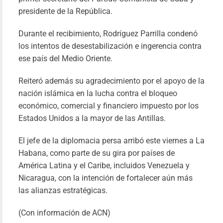
JUSTICIA AVAN
presidente de la República.
EN 
TRANSFORMACI
Durante el recibimiento, Rodríguez Parrilla condenó
DIGIT
los intentos de desestabilización e ingerencia contra
Yil
22/01/20
ese país del Medio Oriente.
Le
Reiteró además su agradecimiento por el apoyo de la
más
nación islámica en la lucha contra el bloqueo
económico, comercial y financiero impuesto por los
Estados Unidos a la mayor de las Antillas.
El jefe de la diplomacia persa arribó este viernes a La
Habana, como parte de su gira por países de
América Latina y el Caribe, incluidos Venezuela y
Nicaragua, con la intención de fortalecer aún más
las alianzas estratégicas.
(Con información de ACN)