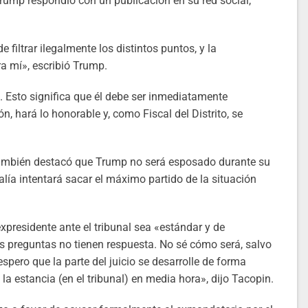
Trump respondió con un publicación en su red social,
e filtrar ilegalmente los distintos puntos, y la
a mí», escribió Trump.
 Esto significa que él debe ser inmediatamente
n, hará lo honorable y, como Fiscal del Distrito, se
también destacó que Trump no será esposado durante su
lía intentará sacar el máximo partido de la situación
presidente ante el tribunal sea «estándar y de
 preguntas no tienen respuesta. No sé cómo será, salvo
spero que la parte del juicio se desarrolle de forma
 estancia (en el tribunal) en media hora», dijo Tacopin.