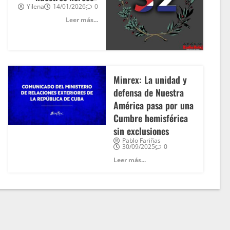
Yilena
14/01/2026
0
Leer más...
Minrex: La unidad y
defensa de Nuestra
América pasa por una
Cumbre hemisférica
sin exclusiones
Pablo Fariñas
30/09/2025
0
Leer más...