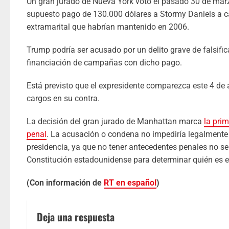
Un gran jurado de Nueva York votó el pasado 30 de mar
supuesto pago de 130.000 dólares a Stormy Daniels a ca
extramarital que habrían mantenido en 2006.
Trump podría ser acusado por un delito grave de falsifica
financiación de campañas con dicho pago.
Está previsto que el expresidente comparezca este 4 de a
cargos en su contra.
La decisión del gran jurado de Manhattan marca
la pri
penal
. La acusación o condena no impediría legalmente 
presidencia, ya que no tener antecedentes penales no se 
Constitución estadounidense para determinar quién es el
(Con información de
RT en español
)
Deja una respuesta