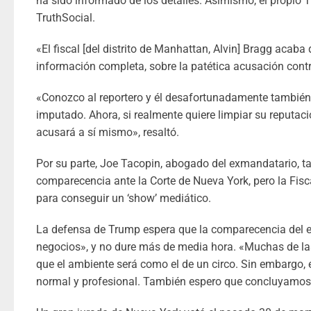
ha sido informado de los detalles. Asimismo, el propio 
TruthSocial.
«El fiscal [del distrito de Manhattan, Alvin] Bragg acaba d
información completa, sobre la patética acusación contr
«Conozco al reportero y él desafortunadamente también.
imputado. Ahora, si realmente quiere limpiar su reputació
acusará a sí mismo», resaltó.
Por su parte, Joe Tacopin, abogado del exmandatario, 
comparecencia ante la Corte de Nueva York, pero la Fisca
para conseguir un ‘show’ mediático.
La defensa de Trump espera que la comparecencia del ex
negocios», y no dure más de media hora. «Muchas de las
que el ambiente será como el de un circo. Sin embargo, e
normal y profesional. También espero que concluyamos la