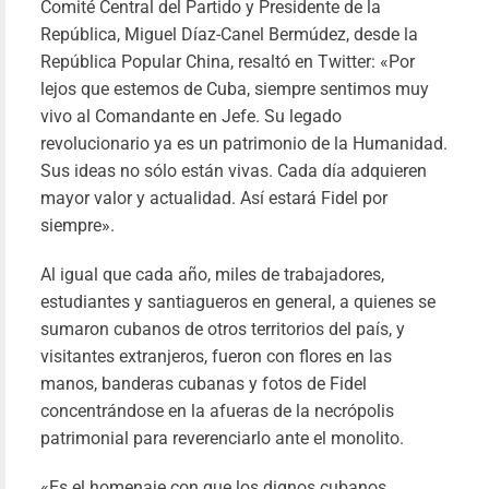
Comité Central del Partido y Presidente de la
“Cuba
República, Miguel Díaz-Canel Bermúdez, desde la
China hem
República Popular China, resaltó en Twitter: «Por
sentido ca
lejos que estemos de Cuba, siempre sentimos muy
logro en 
vivo al Comandante en Jefe. Su legado
construcci
revolucionario ya es un patrimonio de la Humanidad.
socialis
Sus ideas no sólo están vivas. Cada día adquieren
co
mayor valor y actualidad. Así estará Fidel por
estímu
siempre».
recíproc
Pab
Fari
Al igual que cada año, miles de trabajadores,
30/09/20
estudiantes y santiagueros en general, a quienes se
Le
sumaron cubanos de otros territorios del país, y
más
visitantes extranjeros, fueron con flores en las
manos, banderas cubanas y fotos de Fidel
concentrándose en la afueras de la necrópolis
patrimonial para reverenciarlo ante el monolito.
«Es el homenaje con que los dignos cubanos