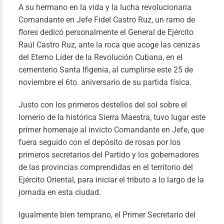
Fari
A su hermano en la vida y la lucha revolucionaria
30/09/20
Comandante en Jefe Fidel Castro Ruz, un ramo de
Le
flores dedicó personalmente el General de Ejército
más
Raúl Castro Ruz, ante la roca que acoge las cenizas
del Eterno Líder de la Revolución Cubana, en el
cementerio Santa Ifigenia, al cumplirse este 25 de
noviembre el 6to. aniversario de su partida física.
Justo con los primeros destellos del sol sobre el
lomerío de la histórica Sierra Maestra, tuvo lugar este
primer homenaje al invicto Comandante en Jefe, que
fuera seguido con el depósito de rosas por los
primeros secretarios del Partido y los gobernadores
de las provincias comprendidas en el territorio del
Ejército Oriental, para iniciar el tributo a lo largo de la
jornada en esta ciudad.
Igualmente bien temprano, el Primer Secretario del
Díaz-Cane