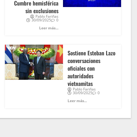
Cumbre hemisférica
sin exclusiones
Pablo Fariñas
30/09/2025
0
Leer más...
Sostiene Esteban Lazo
conversaciones
oficiales con
autoridades
vietnamitas
Pablo Fariñas
30/09/2025
0
Leer más...