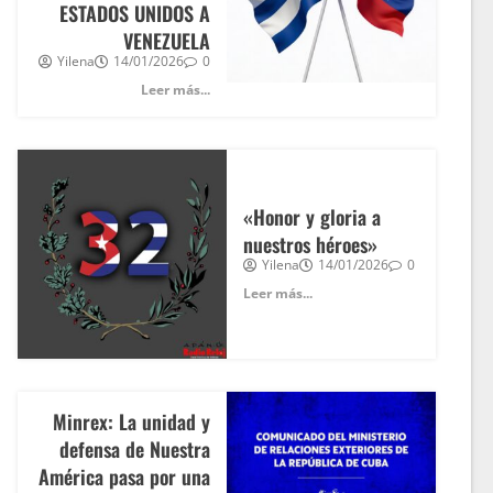
ESTADOS UNIDOS A
VENEZUELA
Yilena
14/01/2026
0
Leer más...
«Honor y gloria a
nuestros héroes»
Yilena
14/01/2026
0
Leer más...
Minrex: La unidad y
defensa de Nuestra
América pasa por una