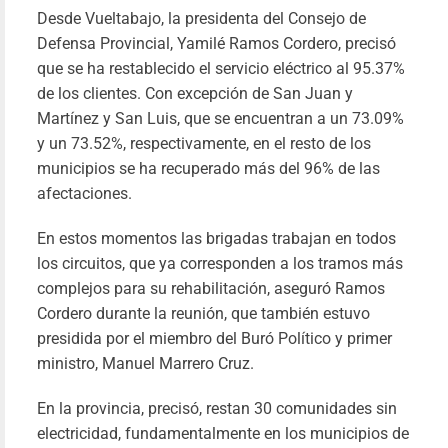
Desde Vueltabajo, la presidenta del Consejo de
RIND
Defensa Provincial, Yamilé Ramos Cordero, precisó
HOMENA
que se ha restablecido el servicio eléctrico al 95.37%
de los clientes. Con excepción de San Juan y
MATANZ
Martínez y San Luis, que se encuentran a un 73.09%
A L
y un 73.52%, respectivamente, en el resto de los
HÉRO
municipios se ha recuperado más del 96% de las
CAÍDOS 
afectaciones.
VENEZUE
Yil
16/01/20
En estos momentos las brigadas trabajan en todos
los circuitos, que ya corresponden a los tramos más
Le
complejos para su rehabilitación, aseguró Ramos
más
Cordero durante la reunión, que también estuvo
presidida por el miembro del Buró Político y primer
ministro, Manuel Marrero Cruz.
En la provincia, precisó, restan 30 comunidades sin
electricidad, fundamentalmente en los municipios de