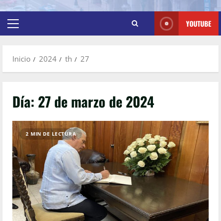
YOUTUBE
Inicio
2024
th
27
Día:
27 de marzo de 2024
2 MIN DE LECTURA