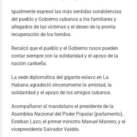
RECUER
Igualmente expresó las más sentidas condolencias
DE JES
del pueblo y Gobierno cubanos a los familiares y
MENÉND
allegados de las víctimas y el deseo de la pronta
IMPUL
recuperación de los heridos.
PROGRA
Recalcó que el pueblo y el Gobierno rusos pueden
DE ZAF
contar siempre con la solidaridad y el apoyo de la
DEL PA
nación caribeña.
Yil
23/01/20
La sede diplomática del gigante eslavo en La
Le
Habana agradeció sinceramente la amistad, la
más
solidaridad y el apoyo de los amigos cubanos.
Acompañaron al mandatario el presidente de la
Asamblea Nacional del Poder Popular (parlamento),
Esteban Lazo; el primer ministro Manuel Marrero; y el
vicepresidente Salvador Valdés.